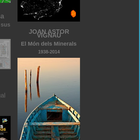
ca
 sus
JOAN ASTOR
VIGNAU
El Món dels Minerals
1938-2014
al