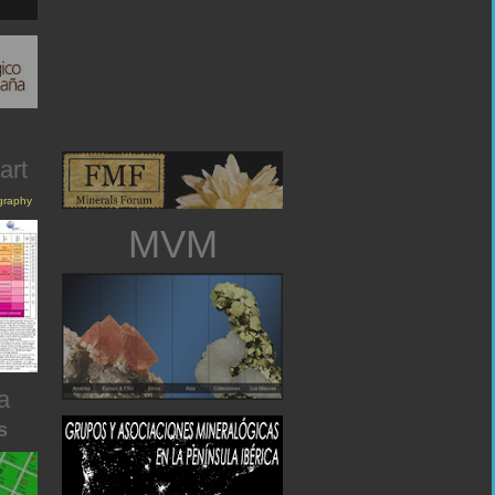
art
igraphy
MVM
a
s