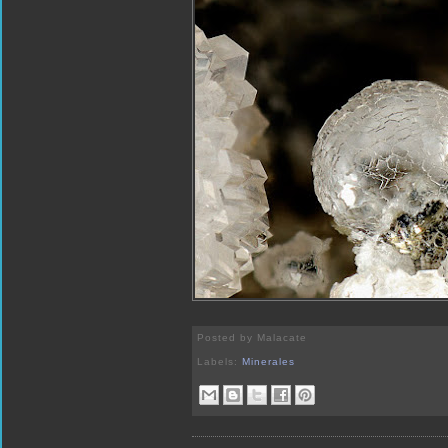
Posted by
Malacate
Labels:
Minerales