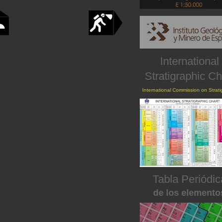
International
Stratigraphic Ch
International Commission on Strat
Tabla Periódic
de los elemento