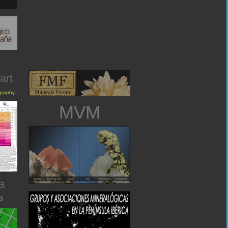
art
igraphy
MVM
a
s