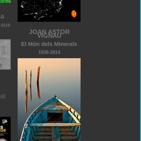
ca
 sus
JOAN ASTOR
VIGNAU
El Món dels Minerals
1938-2014
al