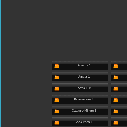
Ábacos 1
Ambar 1
Artes 119
Biominerales 5
Catastro Minero 5
Concursos 11