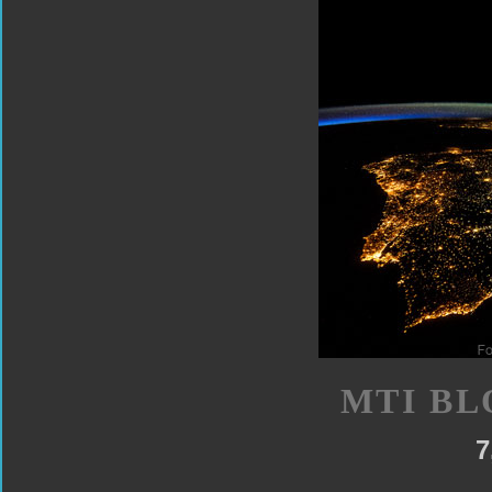
MTI BL
7