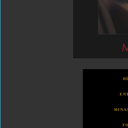
D
EN
MINA
F