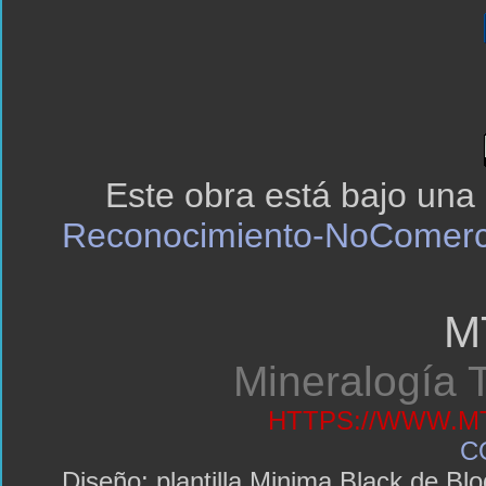
Este obra está bajo una
Reconocimiento-NoComerci
M
Mineralogía T
HTTPS://WWW.MT
C
Diseño: plantilla Minima Black de 