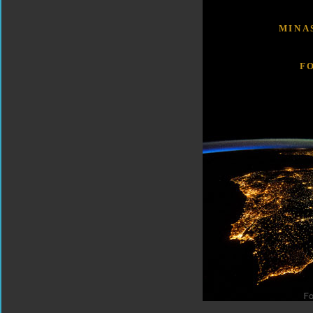
MINA
F