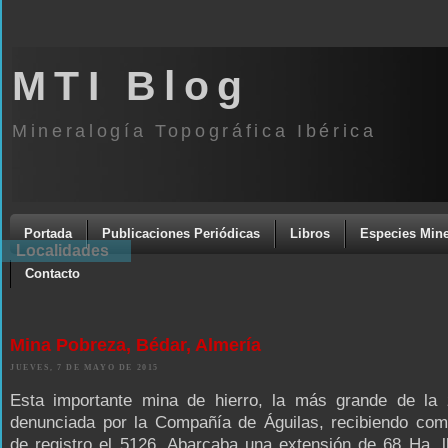
MTI Blog
Mineralogía Topográfica Ibérica
Portada
Publicaciones Periódicas
Libros
Especies Mine
Localidades
Contacto
Mina Pobreza, Bédar, Almería
JUEVES, 7 DE MAYO DE 2015
Esta importante mina de hierro, la más grande de la 
denunciada por la Compañía de Águilas, recibiendo co
de registro el 5126. Abarcaba una extensión de 68 Ha, 