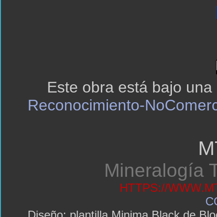
Este obra está bajo una
Reconocimiento-NoComerci
M
Mineralogía T
HTTPS://WWW.MT
C
Diseño: plantilla Minima Black de 