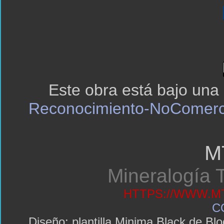
Este obra está bajo una
Reconocimiento-NoComerci
M
Mineralogía T
HTTPS://WWW.MT
C
Diseño: plantilla Minima Black de 