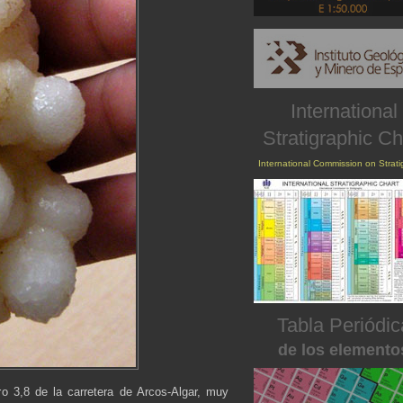
International
Stratigraphic Ch
International Commission on Strat
Tabla Periódic
de los elemento
ro 3,8 de la carretera de Arcos-Algar, muy