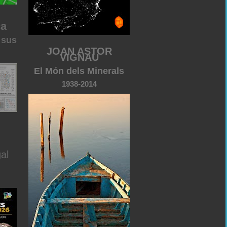
ca
 sus
JOAN ASTOR
VIGNAU
El Món dels Minerals
1938-2014
al