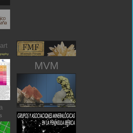
art
igraphy
MVM
a
s