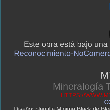
Este obra está bajo una
Reconocimiento-NoComerci
M
Mineralogía T
HTTPS://WWW.MT
C
Diseño: plantilla Minima Black de 