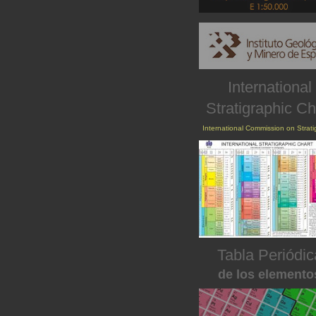
International
Stratigraphic Ch
International Commission on Strat
Tabla Periódic
de los elemento