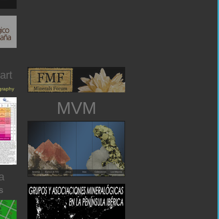
art
igraphy
MVM
a
s