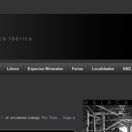
ca Ibérica
Libros
Especies Minerales
Ferias
Localidades
KMZ 
TI
el excelente trabajo
Río Tinto... Viaje a