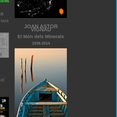
ca
 sus
JOAN ASTOR
VIGNAU
El Món dels Minerals
1938-2014
al