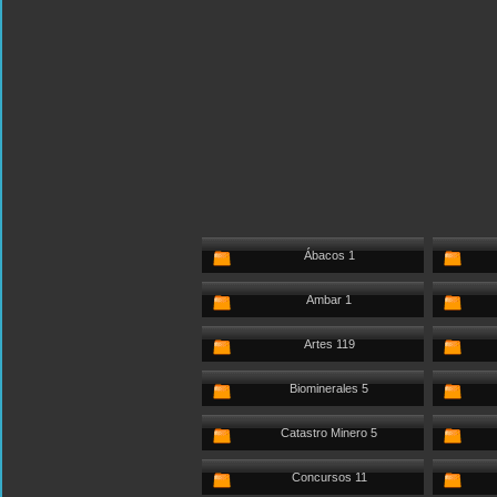
Ábacos 1
Ambar 1
Artes 119
Biominerales 5
Catastro Minero 5
Concursos 11