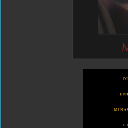
D
EN
MINA
F