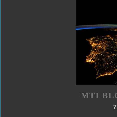
MTI BL
7