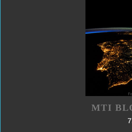
MTI BL
7