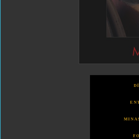
D
EN
MINA
F