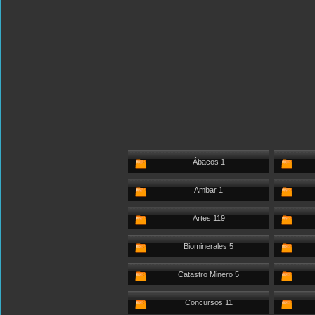
Ábacos 1
Ambar 1
Artes 119
Biominerales 5
Catastro Minero 5
Concursos 11