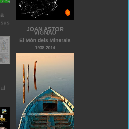
ca
 sus
JOAN ASTOR
VIGNAU
El Món dels Minerals
1938-2014
al