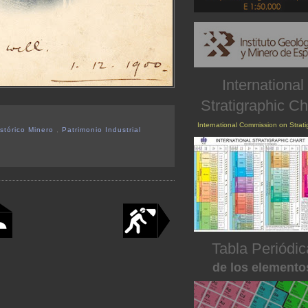
International
Stratigraphic Ch
International Commission on Strat
istórico Minero
,
Patrimonio Industrial
Tabla Periódic
de los elemento