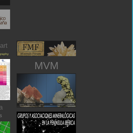
art
igraphy
MVM
a
s