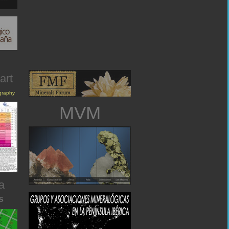
art
igraphy
MVM
a
s