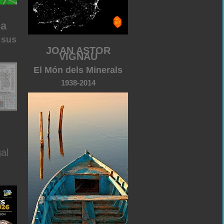
ca
 sus
JOAN ASTOR
VIGNAU
El Món dels Minerals
1938-2014
al