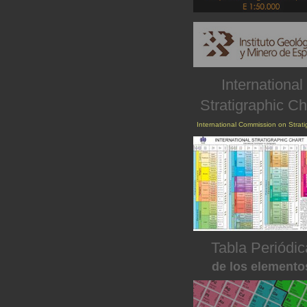
International
Stratigraphic Ch
International Commission on Strat
Tabla Periódic
de los elemento