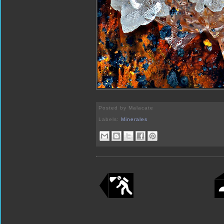
Posted by
Malacate
Labels:
Minerales