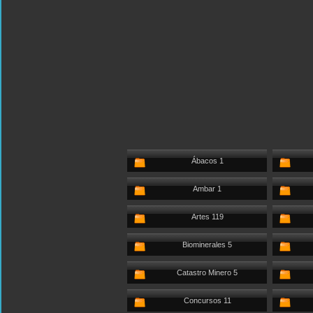
Ábacos 1
Ambar 1
Artes 119
Biominerales 5
Catastro Minero 5
Concursos 11