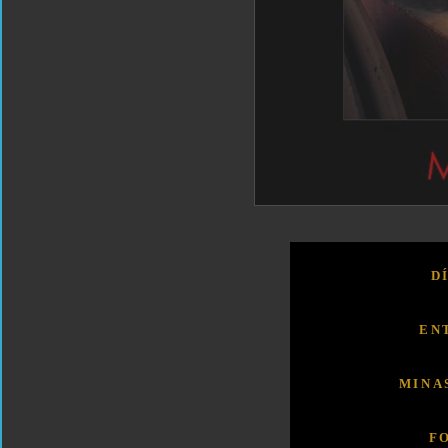
D
EN
MINA
F