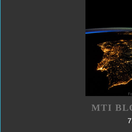
MTI BL
7