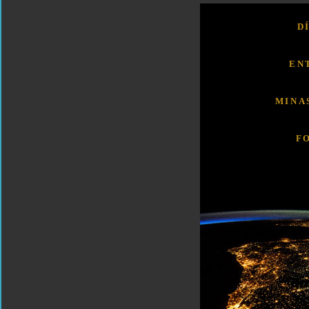
D
EN
MINA
F