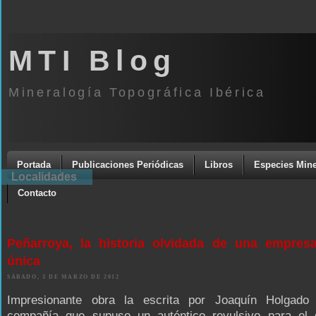
MTI Blog
Mineralogía Topográfica Ibérica
Portada
Publicaciones Periódicas
Libros
Especies Mine
Localidades
Contacto
Peñarroya, la historia olvidada de una empres
única
SÁBADO, 3 DE MARZO DE 2012
Impresionante obra la escrita por Joaquín Holgado
compañía que supuso un auténtico revulsivo para el d