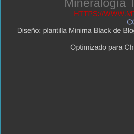
Mineralogía T
HTTPS://WWW.MT
C
Diseño: plantilla Minima Black de 
Optimizado para C