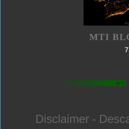
MTI BL
7
Disclaimer - Desc