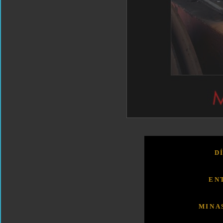
D
EN
MINA