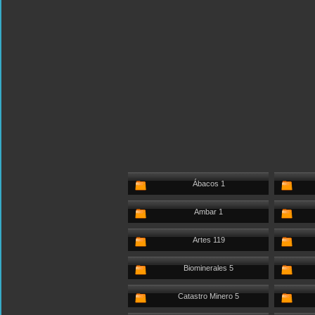
Ábacos 1
Ambar 1
Artes 119
Biominerales 5
Catastro Minero 5