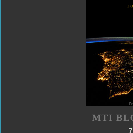
F
MTI BL
7