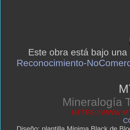
Este obra está bajo una
Reconocimiento-NoComerci
M
Mineralogía T
HTTPS://WWW.MT
C
Diseño: plantilla Minima Black de 