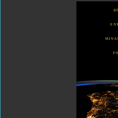
D
EN
MINA
F