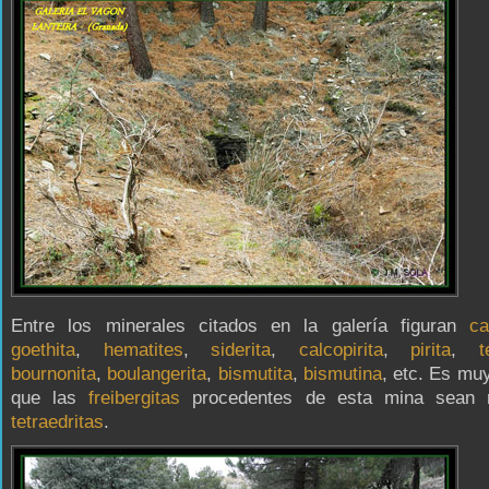
Entre los minerales citados en la galería figuran
ca
goethita
,
hematites
,
siderita
,
calcopirita
,
pirita
,
t
bournonita
,
boulangerita
,
bismutita
,
bismutina
, etc. Es mu
que las
freibergitas
procedentes de esta mina sean r
tetraedritas
.