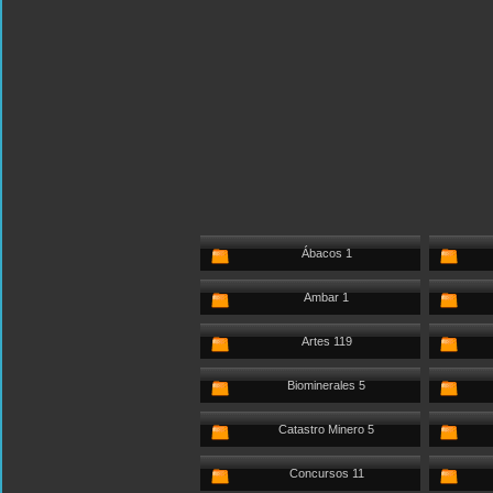
Ábacos 1
Ambar 1
Artes 119
Biominerales 5
Catastro Minero 5
Concursos 11