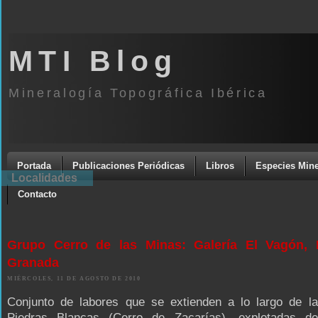
MTI Blog
Mineralogía Topográfica Ibérica
Portada
Publicaciones Periódicas
Libros
Especies Mine
Localidades
Contacto
Grupo Cerro de las Minas: Galería El Vagón, L
Granada
MIÉRCOLES, 11 DE AGOSTO DE 2010
Conjunto de labores que se extienden a lo largo de l
Piedras Blancas (Cerro de Zacarías), explotadas 