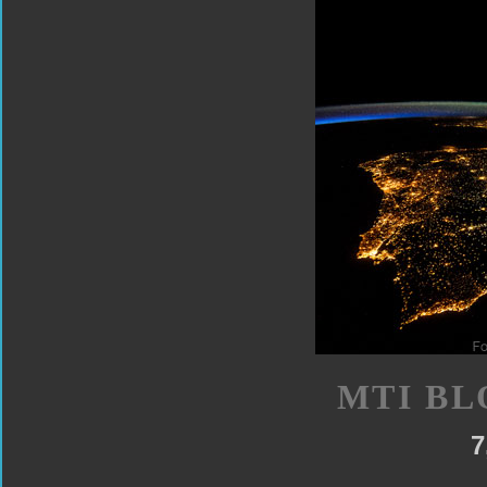
MTI BL
7