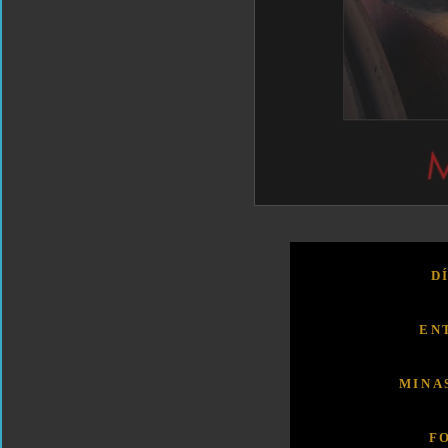
D
EN
MINA
F