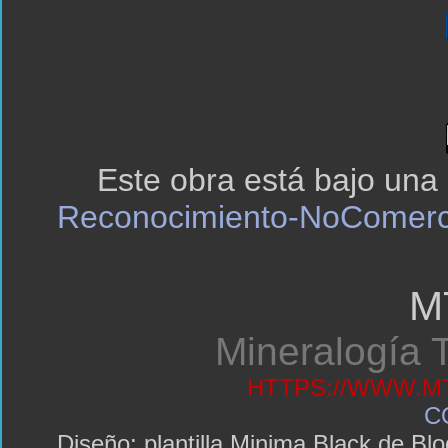
Este obra está bajo una
Reconocimiento-NoComerci
M
Mineralogía T
HTTPS://WWW.MT
C
Diseño: plantilla Minima Black de 