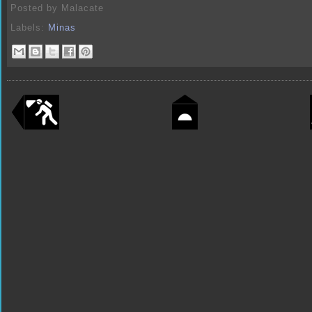
Posted by
Malacate
Labels:
Minas