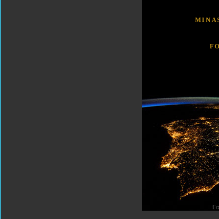
MINA
F