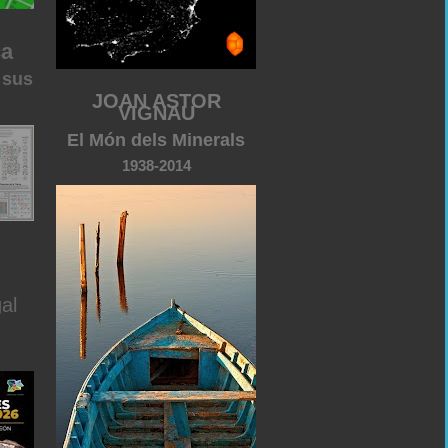
ca
 sus
JOAN ASTOR
VIGNAU
El Món dels Minerals
1938-2014
al