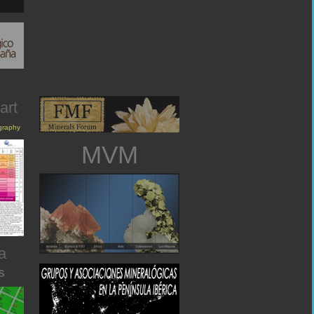
art
igraphy
MVM
a
s