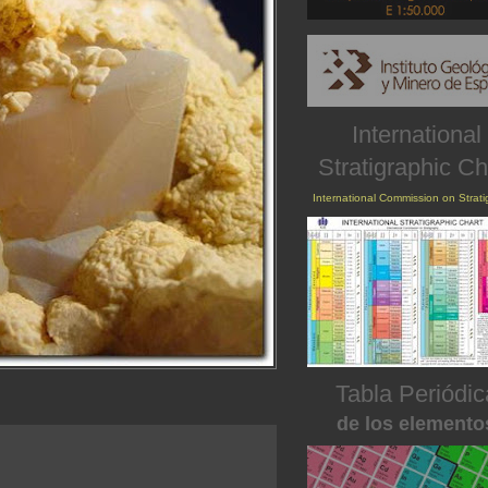
International
Stratigraphic Ch
International Commission on Strat
Tabla Periódic
de los elemento