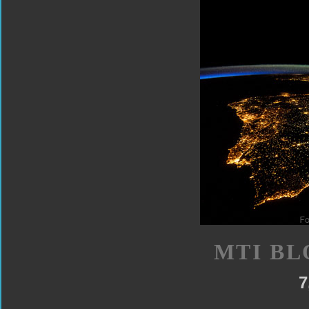
MTI BL
7