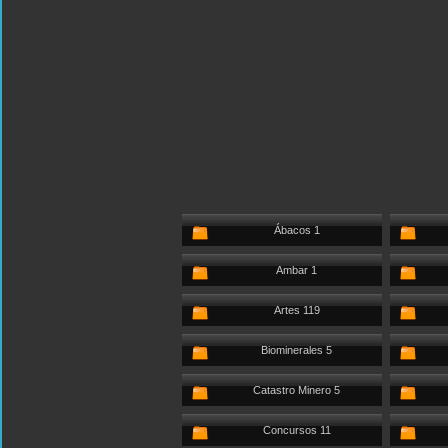
Ábacos 1
Ambar 1
Artes 119
Biominerales 5
Catastro Minero 5
Concursos 11