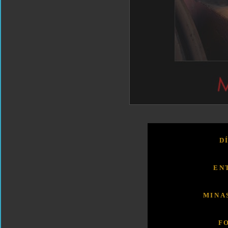
D
EN
MINA
F