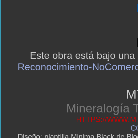
Este obra está bajo una
Reconocimiento-NoComerci
M
Mineralogía T
HTTPS://WWW.MT
C
Diseño: plantilla Minima Black de 