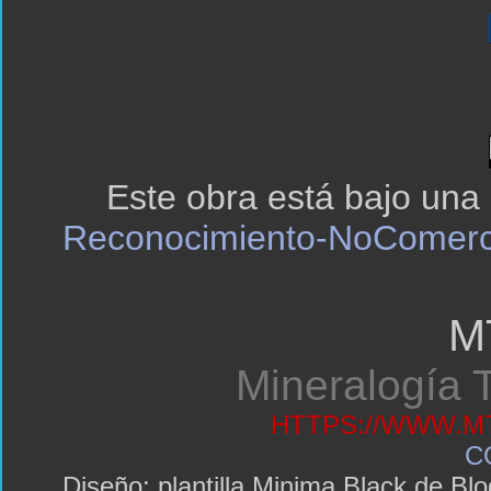
Este obra está bajo una
Reconocimiento-NoComerci
M
Mineralogía T
HTTPS://WWW.MT
C
Diseño: plantilla Minima Black de 