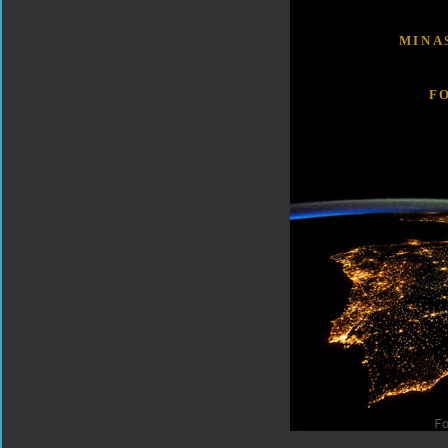
MINA
F