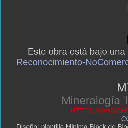
Este obra está bajo una
Reconocimiento-NoComerci
M
Mineralogía T
HTTPS://WWW.MT
C
Diseño: plantilla Minima Black de 