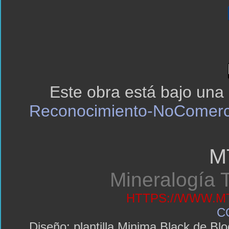
Este obra está bajo una
Reconocimiento-NoComerci
M
Mineralogía T
HTTPS://WWW.MT
C
Diseño: plantilla Minima Black de 