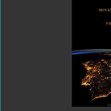
MINA
F