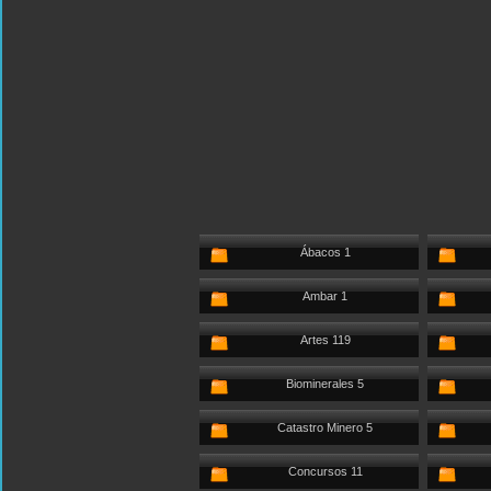
Ábacos 1
Ambar 1
Artes 119
Biominerales 5
Catastro Minero 5
Concursos 11