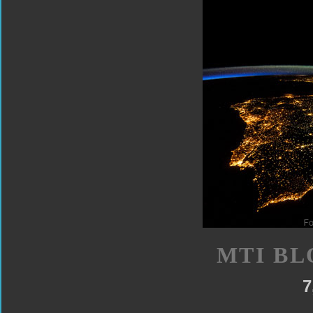
MTI BL
7