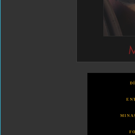
D
EN
MINA
F