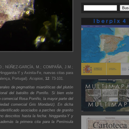
.; NÚÑEZ-GARCÍA, M.; COMPAÑA, J.M.;
gganita-Y y Axinita-Fe, nuevas citas para
alença, Portugal).
Acopios
,
12
: 73-101.
rales de pegmatitas miarolíticas del plutón
onal del batolito de Porriño. Si bien este
o comercial Rosa Porriño, la mayor parte del
iedad comercial Gris Mondariz). En dicha
identificado asociados a parches de granito
o descritos hasta la fecha: hingganita-Y y
e además la primera cita para la Península