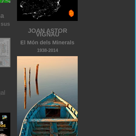
ca
 sus
JOAN ASTOR
VIGNAU
El Món dels Minerals
1938-2014
al