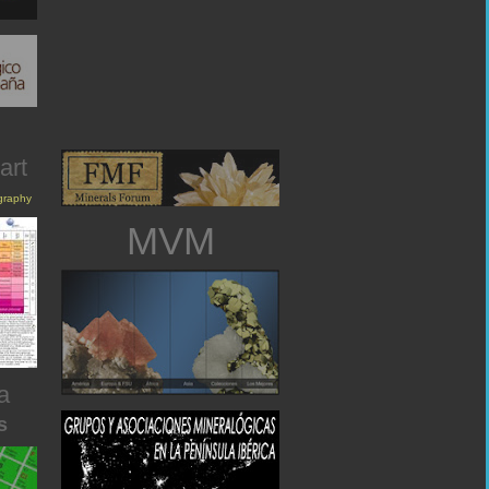
art
igraphy
MVM
a
s