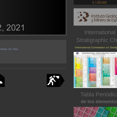
International
Stratigraphic Ch
International Commission on Strat
istas on line
Tabla Periódic
de los elemento