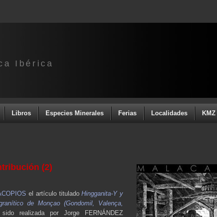
ca Ibérica
Libros
Especies Minerales
Ferias
Localidades
KMZ 
ribución (2)
ACOPIOS
el artículo titulado
Hingganita-Y y
 granítico de Monçao (Gondomil, Valença,
a sido realizada por Jorge FERNÁNDEZ