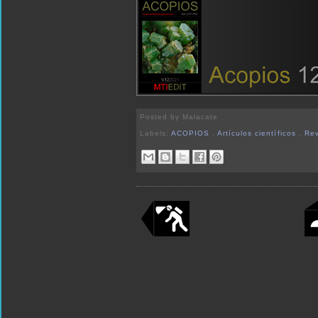
Posted by
Malacate
Labels:
ACOPIOS
,
Artículos científicos
,
Rev