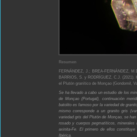
Resumen
FERNÁNDEZ, J.; BREA-FERNÁNDEZ, M.D
BARRIOS, S. y RODRÍGUEZ, C.J. (2021). Hin
el Plutón granítico de Monçao (Gondomil, V
Se ha llevado a cabo un estudio de los mine
de Monçao (Portugal), continuación meridi
batolito es famoso por la variedad de granit
mismo corresponde a un granito gris (var
variedad gris del Plutón de Monçao, se han 
rosado y cuerpos pegmatíticos, minerales n
axinita-Fe. El primero de ellos constituy
Ibérica.