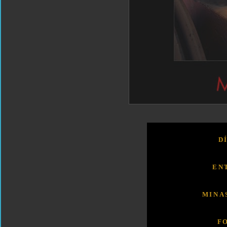
D
EN
MINA
F