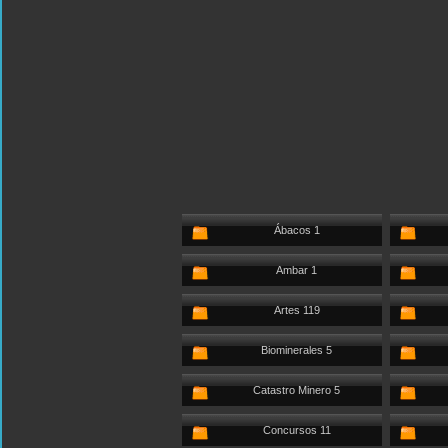
Ábacos 1
Ambar 1
Artes 119
Biominerales 5
Catastro Minero 5
Concursos 11