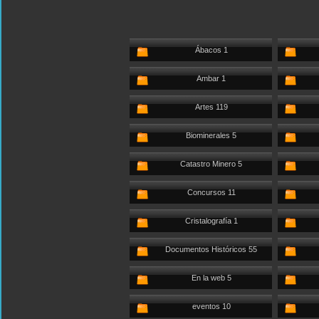
Ábacos 1
Ambar 1
Artes 119
Biominerales 5
Catastro Minero 5
Concursos 11
Cristalografía 1
Documentos Históricos 55
En la web 5
eventos 10