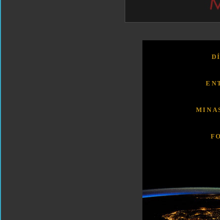
D
EN
MINA
F