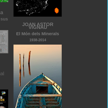
ca
 sus
JOAN ASTOR
VIGNAU
El Món dels Minerals
1938-2014
al