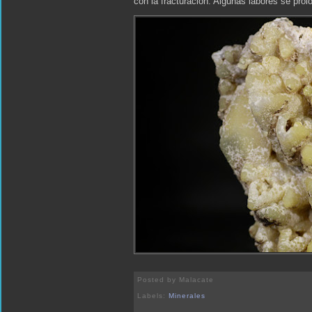
con la fracturación. Algunas labores se prol
Posted by
Malacate
Labels:
Minerales