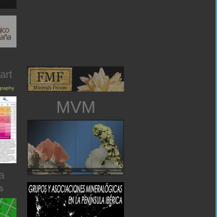
art
igraphy
MVM
a
s