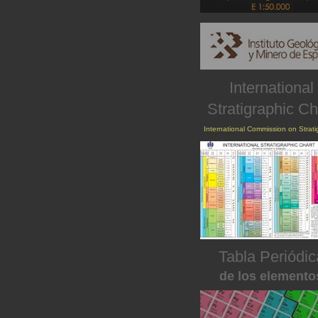
International
Stratigraphic Ch
International Commission on Strat
Tabla Periódic
de los elemento