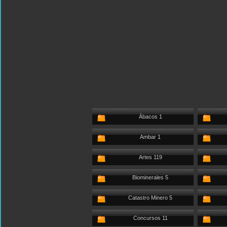
Ábacos 1
Ambar 1
Artes 119
Biominerales 5
Catastro Minero 5
Concursos 11