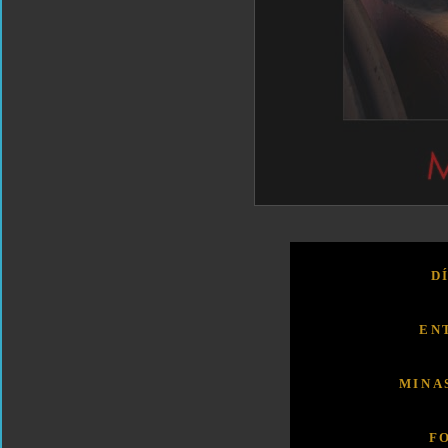
D
EN
MINA
F