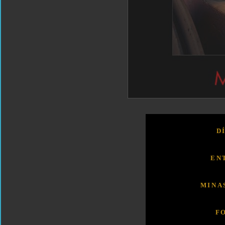
D
EN
MINA
F