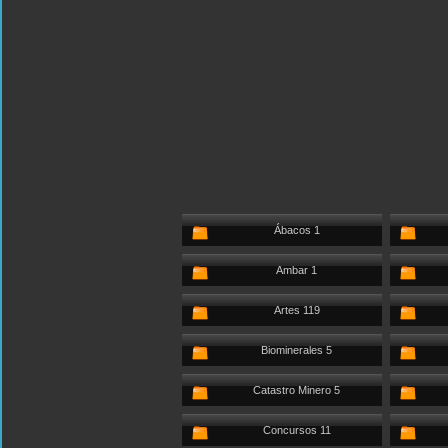
Ábacos 1
Ambar 1
Artes 119
Biominerales 5
Catastro Minero 5
Concursos 11