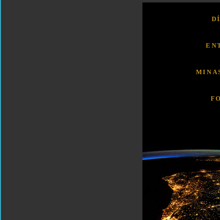
D
EN
MINA
F