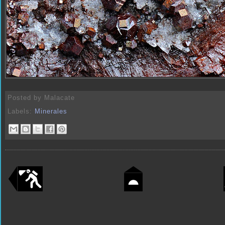
Posted by
Malacate
Labels:
Minerales