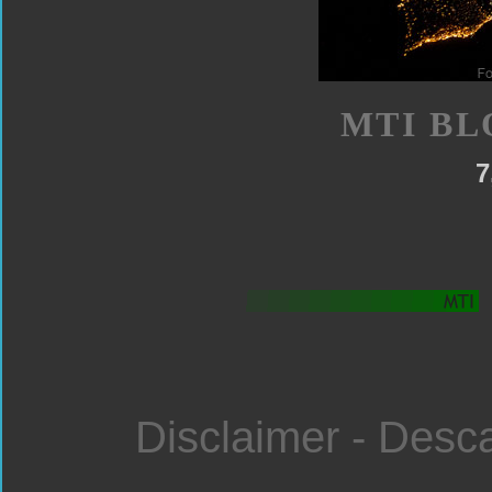
MTI BL
7
Disclaimer - Desc