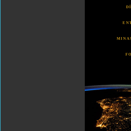
D
EN
MINA
F