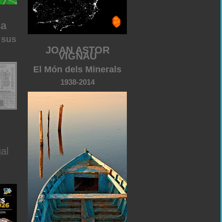
ca
 sus
JOAN ASTOR
VIGNAU
El Món dels Minerals
1938-2014
al