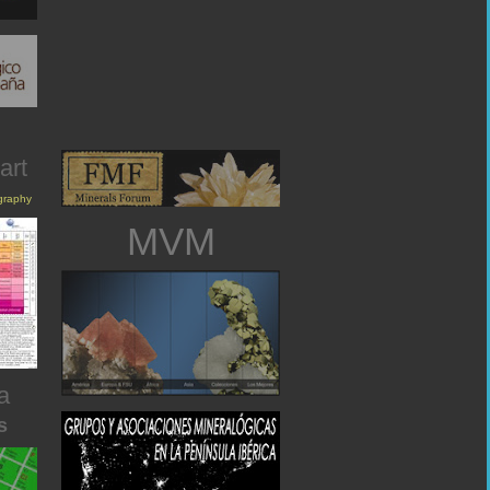
art
igraphy
MVM
a
s