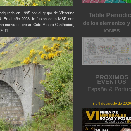
dquirida en 1995 por el grupo de Victorino
Tabla Periódi
4. En el año 2008, la fusión de la MSP con
de los elementos y
una nueva empresa: Coto Minero Cantábrico,
IONES
 2011.
PRÓXIMOS
EVENTOS
España & Portug
8 y 9 de agosto de 2026