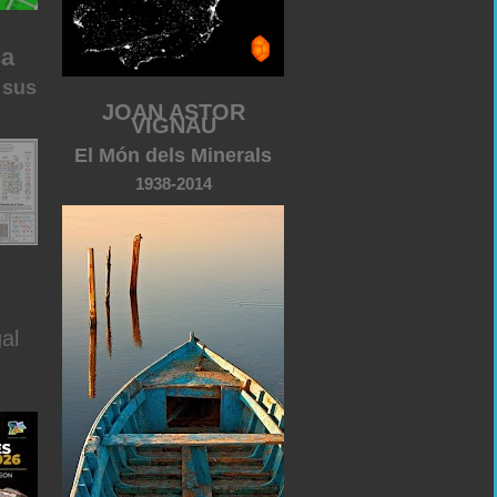
ca
 sus
JOAN ASTOR
VIGNAU
El Món dels Minerals
1938-2014
al