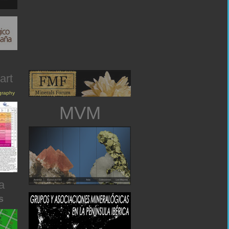
art
igraphy
MVM
a
s