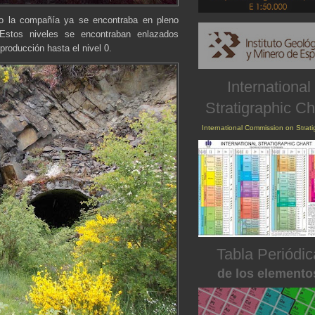
o la compañía ya se encontraba en pleno
Estos niveles se encontraban enlazados
producción hasta el nivel 0.
International
Stratigraphic Ch
International Commission on Strat
Tabla Periódic
de los elemento