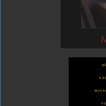
D
EN
MINA
F