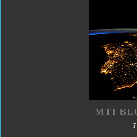
MTI BL
7