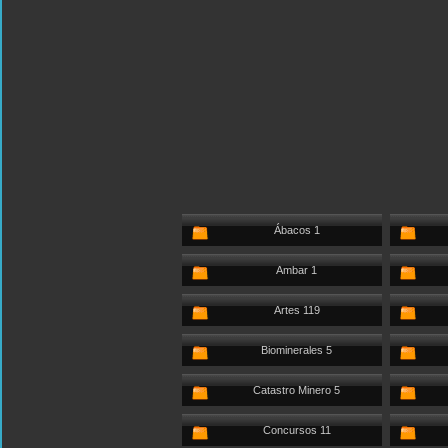
Ábacos 1
Ambar 1
Artes 119
Biominerales 5
Catastro Minero 5
Concursos 11