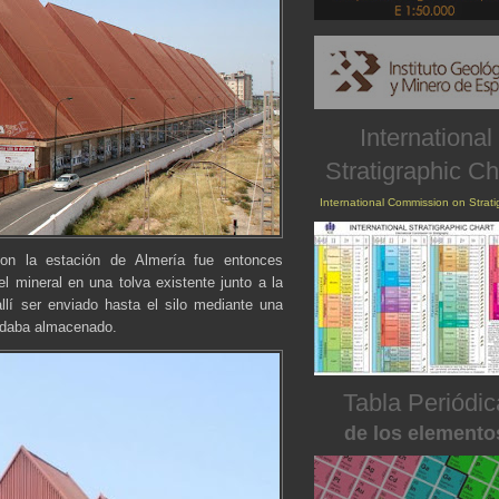
International
Stratigraphic Ch
International Commission on Strat
con la estación de Almería fue entonces
 mineral en una tolva existente junto a la
allí ser enviado hasta el silo mediante una
uedaba almacenado.
Tabla Periódic
de los elemento