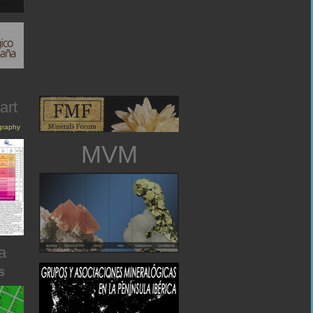
art
igraphy
MVM
a
s