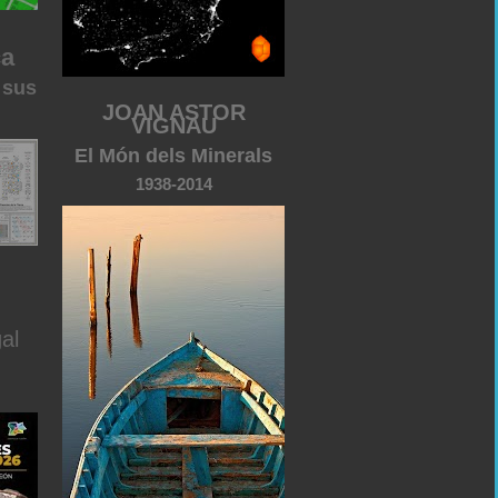
ca
 sus
JOAN ASTOR
VIGNAU
El Món dels Minerals
1938-2014
al