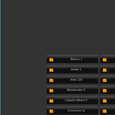
Ábacos 1
Ambar 1
Artes 119
Biominerales 5
Catastro Minero 5
Concursos 11