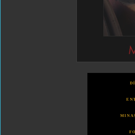
D
EN
MINA
F