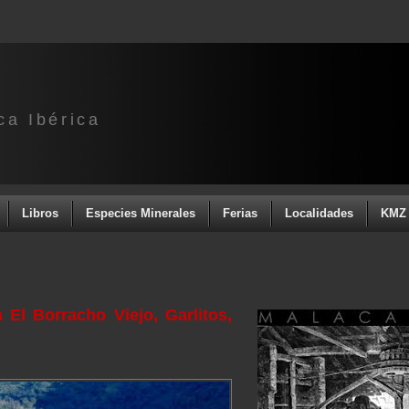
ca Ibérica
Libros
Especies Minerales
Ferias
Localidades
KMZ 
El Borracho Viejo, Garlitos,