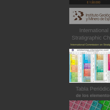
International
Stratigraphic Ch
International Commission on Strat
Tabla Periódic
de los elemento