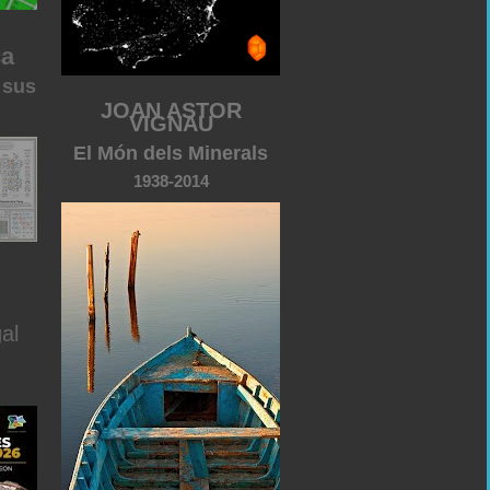
ca
 sus
JOAN ASTOR
VIGNAU
El Món dels Minerals
1938-2014
al