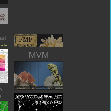
art
igraphy
MVM
a
s