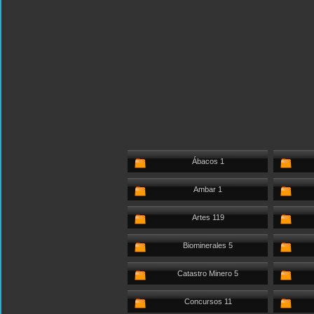
Ábacos 1
Ambar 1
Artes 119
Biominerales 5
Catastro Minero 5
Concursos 11