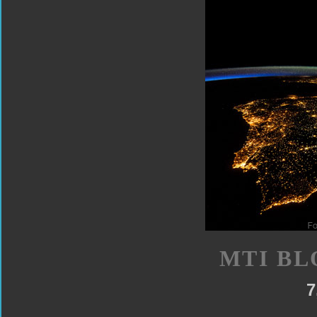
MTI BL
7