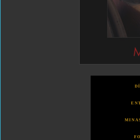
D
EN
MINA
F