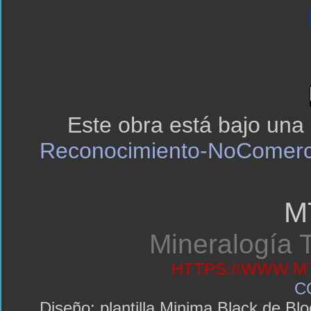
Este obra está bajo una
Reconocimiento-NoComerci
M
Mineralogía T
HTTPS://WWW.MT
C
Diseño: plantilla Minima Black de 