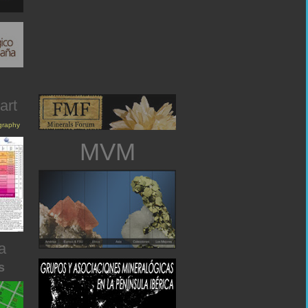
art
igraphy
MVM
a
s