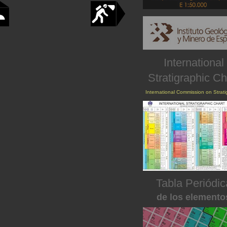
International
Stratigraphic Ch
International Commission on Strat
Tabla Periódic
de los elemento