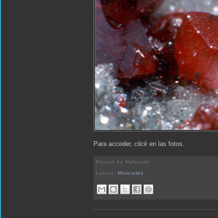
Para acceder,
click
en las fotos.
Posted by
Malacate
Labels:
Minerales