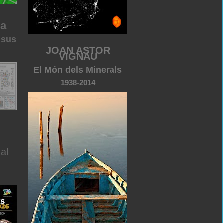
ca
 sus
JOAN ASTOR
VIGNAU
El Món dels Minerals
1938-2014
al