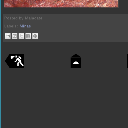
Posted by
Malacate
Labels:
Minas