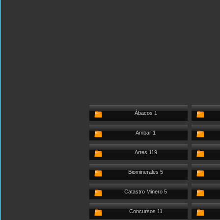
Ábacos 1
Ambar 1
Artes 119
Biominerales 5
Catastro Minero 5
Concursos 11