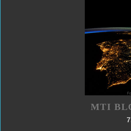
MTI BL
7