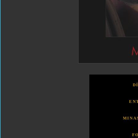
D
EN
MINA
F