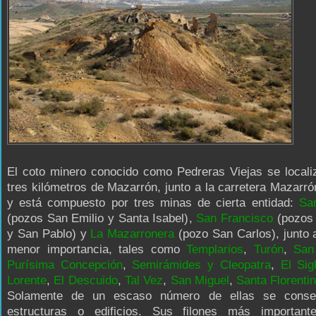
El coto minero conocido como Pedreras Viejas se locali
tres kilómetros de Mazarrón, junto a la carretera Mazarró
y está compuesto por tres minas de cierta entidad:
San
(pozos San Emilio y Santa Isabel),
San Francisco
(pozos
y San Pablo) y
La Mazarronera
(pozo San Carlos), junto 
menor importancia, tales como
Templarios
,
Turón
,
San
Purísima Concepción
,
Semirámides
y
Cleopatra
,
El Sig
Lorente
,
El Descuido
,
Tal Vez
,
San Miguel
,
Santa Florenti
Solamente de un escaso número de ellas se conse
estructuras o edificios. Sus filones más important