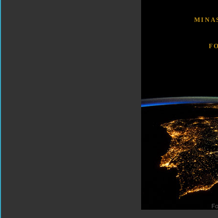
MINA
F