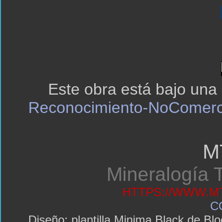
Este obra está bajo una
Reconocimiento-NoComerci
M
Mineralogía T
HTTPS://WWW.MT
C
Diseño: plantilla Minima Black de 