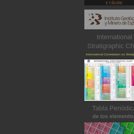
International
Stratigraphic Ch
International Commission on Strat
Tabla Periódic
de los elemento