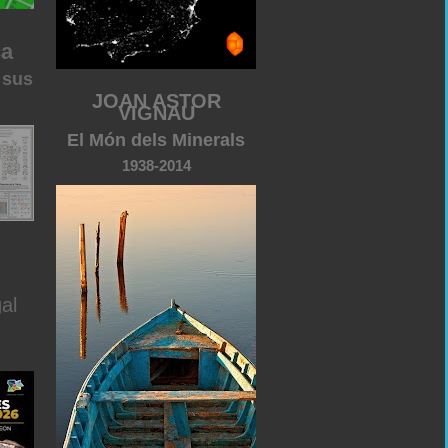
ca
 sus
JOAN ASTOR
VIGNAU
El Món dels Minerals
1938-2014
al