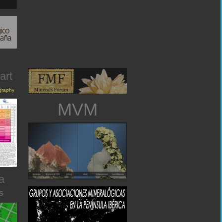
art
igraphy
MVM
a
s