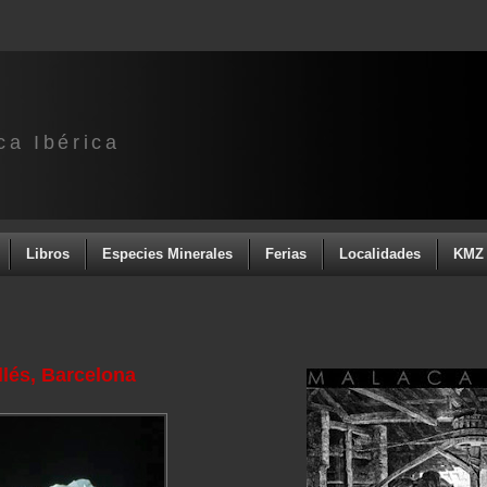
ca Ibérica
Libros
Especies Minerales
Ferias
Localidades
KMZ 
llés, Barcelona