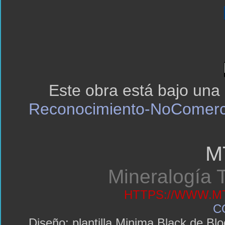
Este obra está bajo una
Reconocimiento-NoComerci
M
Mineralogía T
HTTPS://WWW.MT
C
Diseño: plantilla Minima Black de 