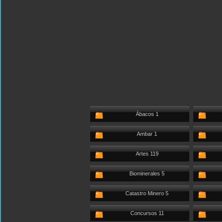
Ábacos 1
Ambar 1
Artes 119
Biominerales 5
Catastro Minero 5
Concursos 11