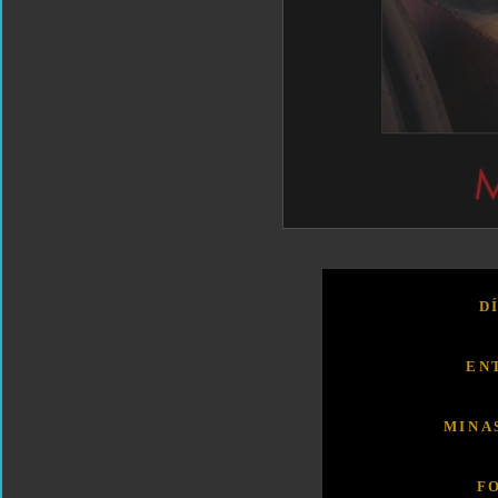
D
EN
MINA
F