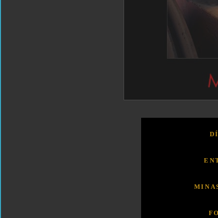
D
EN
MINA
F