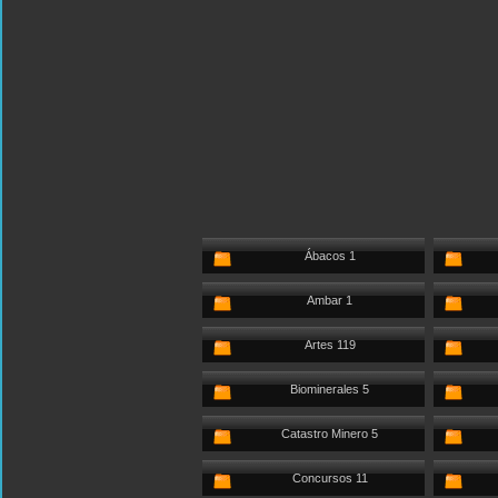
Ábacos 1
Ambar 1
Artes 119
Biominerales 5
Catastro Minero 5
Concursos 11