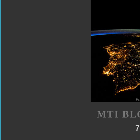
MTI BL
7