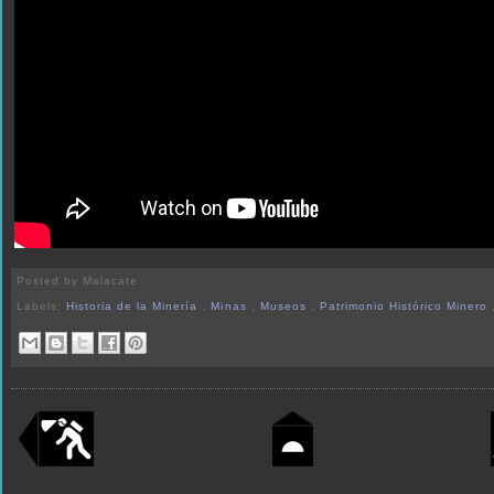
Posted by
Malacate
Labels:
Historia de la Minería
,
Minas
,
Museos
,
Patrimonio Histórico Minero